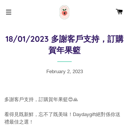
CA
SITE NAVIGATION
18/01/2023 多謝客戶支持，訂購
賀年果籃
February 2, 2023
多謝客戶支持，訂購賀年果籃😍🙏
看得見既新鮮，忘不了既美味！Daydaygift絕對係你送
禮最佳之選！