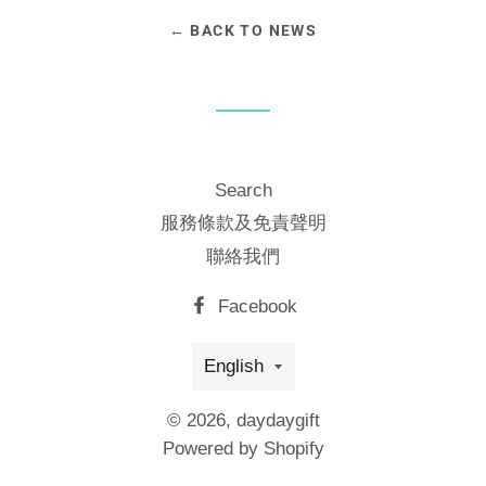
← BACK TO NEWS
Search
服務條款及免責聲明
聯絡我們
Facebook
Language
English
© 2026,
daydaygift
Powered by Shopify